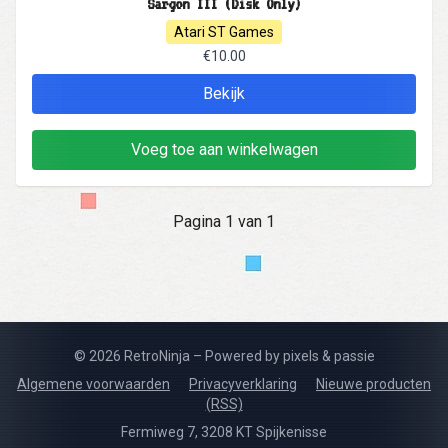
Sargon III (Disk Only)
Atari ST Games
€10.00
Bekijk
Voeg toe aan winkelwagen
Pagina 1 van 1
© 2026 RetroNinja – Powered by pixels & passie
Algemene voorwaarden
Privacyverklaring
Nieuwe producten
(RSS)
Fermiweg 7, 3208 KT Spijkenisse