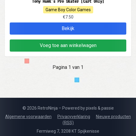
Tony Hawk's Pro Skater [Cart Only]
Game Boy Color Games
€7.50
Bekijk
Voeg toe aan winkelwagen
Pagina 1 van 1
© 2026 RetroNinja – Powered by pixels & passie
Algemene voorwaarden
Privacyverklaring
Nieuwe producten
(RSS)
Fermiweg 7, 3208 KT Spijkenisse