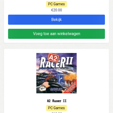
PC Games
€20.00
Bekijk
Voeg toe aan winkelwagen
A2 Racer II
PC Games