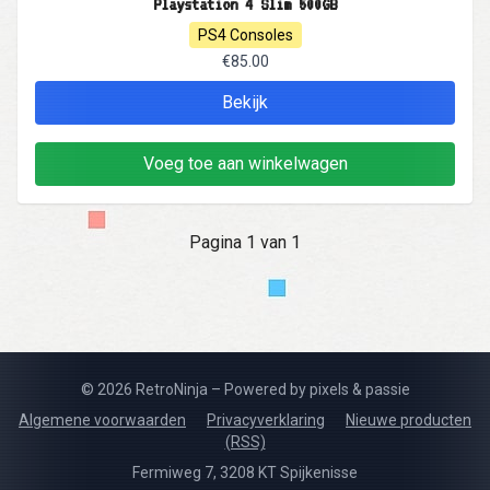
Playstation 4 Slim 500GB
PS4 Consoles
€85.00
Bekijk
Voeg toe aan winkelwagen
Pagina 1 van 1
© 2026 RetroNinja – Powered by pixels & passie
Algemene voorwaarden
Privacyverklaring
Nieuwe producten
(RSS)
Fermiweg 7, 3208 KT Spijkenisse