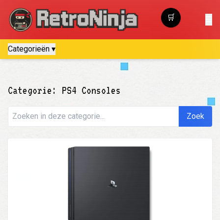
🛒
☰
Winkelwagen
Categorieën ▾
Categorie: PS4 Consoles
Zoek