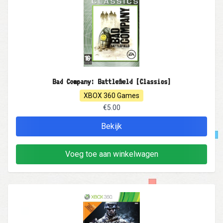
Bad Company: Battlefield [Classics]
XBOX 360 Games
€5.00
Bekijk
Voeg toe aan winkelwagen