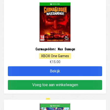
Carmageddon: Max Damage
XBOX One Games
€15.00
Bekijk
Voeg toe aan winkelwagen