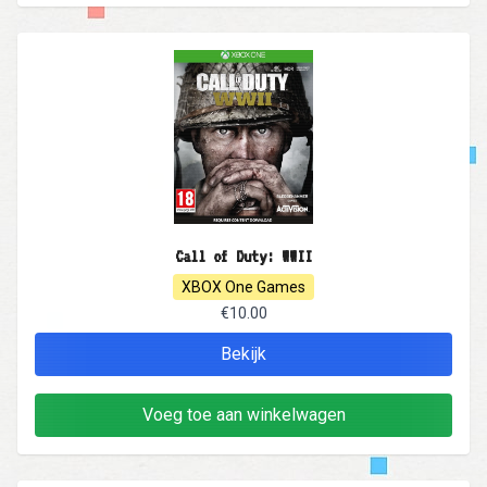
Call of Duty: WWII
XBOX One Games
€10.00
Bekijk
Voeg toe aan winkelwagen