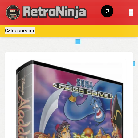
🛒
☰
Winkelwagen
Categorieën ▾