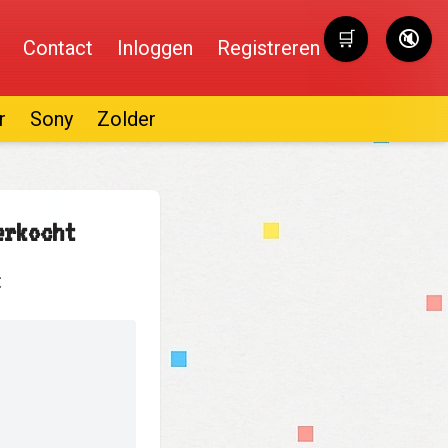
🛒
🔇
Contact
Inloggen
Registreren
Winkelwag
r
Sony
Zolder
erkocht
: