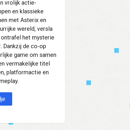
n vrolijk actie-
ppen en klassieke
men met Asterix en
urrijke wereld, versla
ontrafel het mysterie
r. Dankzij de co-op
eerlijke game om samen
en vermakelijke titel
en, platformactie en
meplay.
je