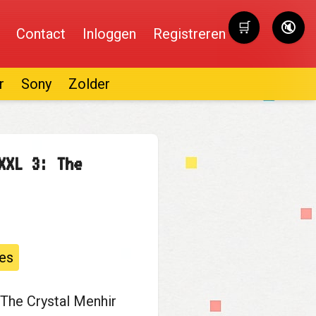
🛒
🔇
Contact
Inloggen
Registreren
Winkelwag
r
Sony
Zolder
XXL 3: The
es
 The Crystal Menhir