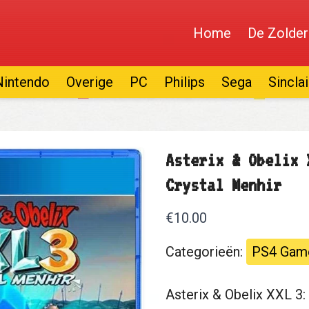
Home
De Zolder
Nintendo
Overige
PC
Philips
Sega
Sinclai
Asterix & Obelix 
Crystal Menhir
€10.00
Categorieën:
PS4 Gam
Asterix & Obelix XXL 3: