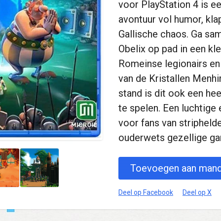
voor PlayStation 4 is ee
avontuur vol humor, kla
Gallische chaos. Ga sa
Obelix op pad in een kle
Romeinse legionairs en 
van de Kristallen Menhi
stand is dit ook een h
te spelen. Een luchtige 
voor fans van stripheld
ouderwets gezellige ga
Toevoegen aan mand
Deel op Facebook
Deel op X