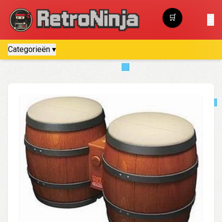
🛒
☰
Winkelwagen
Categorieën ▾