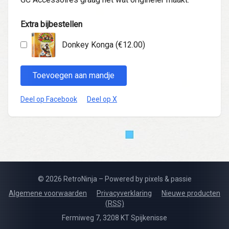
Extra bijbestellen
Donkey Konga (€12.00)
Toevoegen aan mandje
Deel op Facebook
Deel op X
© 2026 RetroNinja – Powered by pixels & passie
Algemene voorwaarden
Privacyverklaring
Nieuwe producten
(RSS)
Fermiweg 7, 3208 KT Spijkenisse