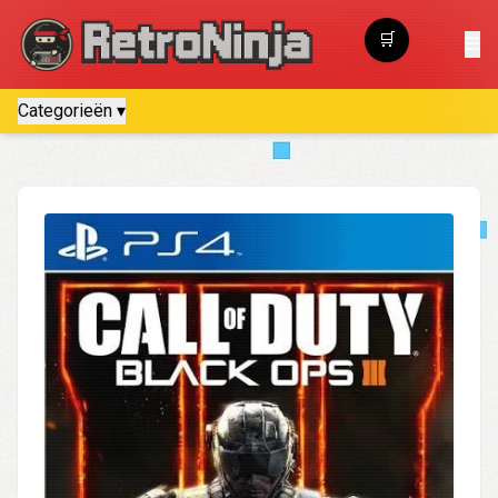
🛒
☰
Winkelwagen
Categorieën ▾