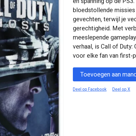
en spanning op de PS3.
bloedstollende missies 
gevechten, terwijl je ve
gerechtigheid. Met verb
meeslepende gameplay
verhaal, is Call of Duty
voor elke fan van first-
Toevoegen aan mand
Deel op Facebook
Deel op X