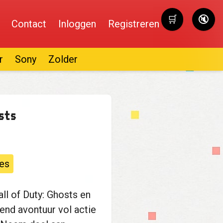
🛒
🔇
Contact
Inloggen
Registreren
Winkelwag
r
Sony
Zolder
sts
es
ll of Duty: Ghosts en
nd avontuur vol actie