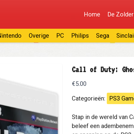
Home
De Zolder
Nintendo
Overige
PC
Philips
Sega
Sinclai
Call of Duty: Gho
€5.00
Categorieën:
PS3 Gam
Stap in de wereld van Ca
beleef een adembeneme