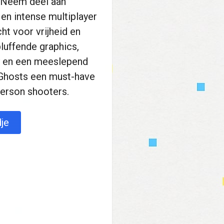
 Neem deel aan
en intense multiplayer
cht voor vrijheid en
luffende graphics,
 en een meeslepend
: Ghosts een must-have
person shooters.
je