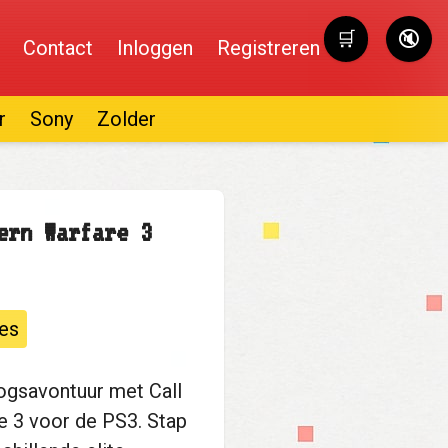
🛒
🔇
Contact
Inloggen
Registreren
Winkelwag
r
Sony
Zolder
ern Warfare 3
es
logsavontuur met Call
e 3 voor de PS3. Stap