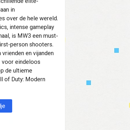
chillende elite-
 aan in
 over de hele wereld.
ics, intense gameplay
haal, is MW3 een must-
first-person shooters.
n vrienden en vijanden
s voor eindeloos
op de ultieme
ll of Duty: Modern
je