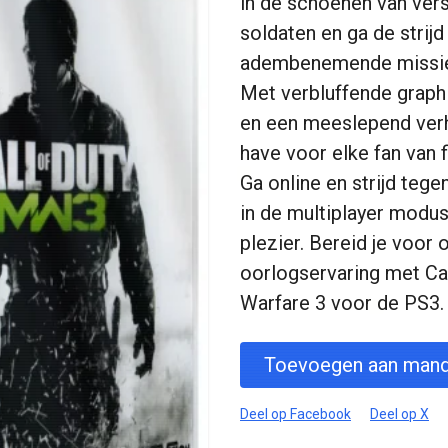
in de schoenen van vers
soldaten en ga de strijd
adembenemende missies
Met verbluffende graph
en een meeslepend ver
have voor elke fan van 
Ga online en strijd tege
in de multiplayer modu
plezier. Bereid je voor 
oorlogservaring met Ca
Warfare 3 voor de PS3.
Toevoegen aan mand
Deel op Facebook
Deel op X