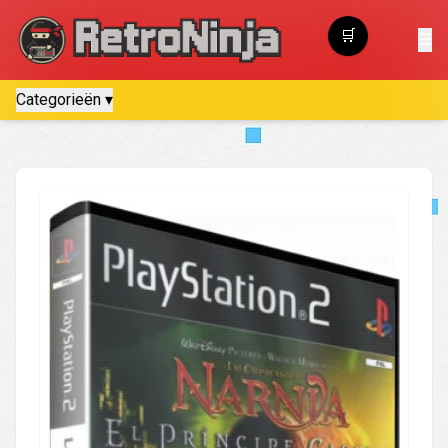
🛒
☰
Winkelwagen
Categorieën ▾