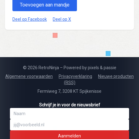
Toevoegen aan mandje
Deel op Facebook
Deel op X
© 2026 RetroNinja – Powered by pixels & passie
Algemene voorwaarden
Privacyverklaring
Nieuwe producten
(RSS)
Fermiweg 7, 3208 KT Spijkenisse
Schrijf je in voor de nieuwsbrief
Aanmelden