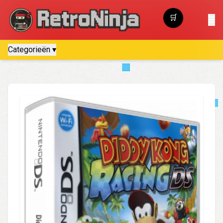
🛒
☰
Winkelwagen
Categorieën ▾