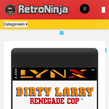
🛒
☰
Winkelwagen
Categorieën ▾