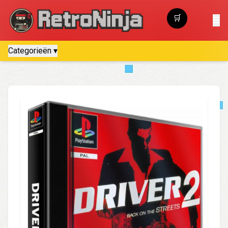
🛒
☰
Winkelwagen
Categorieën ▾