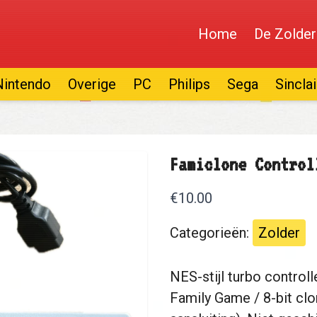
Home
De Zolder
Nintendo
Overige
PC
Philips
Sega
Sinclai
Famiclone Control
€10.00
Categorieën:
Zolder
NES-stijl turbo control
Family Game / 8-bit clo