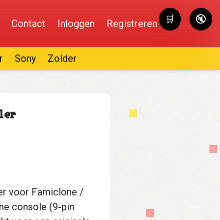
🛒
🔇
Contact
Inloggen
Registreren
Winkelwag
r
Sony
Zolder
ler
ler voor Famiclone /
ne console (9-pin