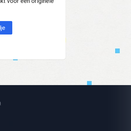
ikt voor een originele
je
)