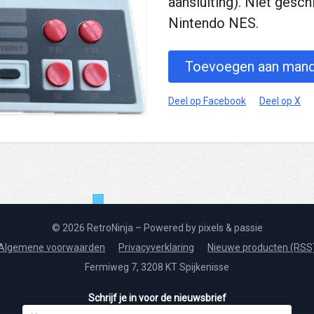
aansluiting). Niet gesch
Nintendo NES.
Toevoegen aan mand
Deel op Facebook
Deel op X
© 2026 RetroNinja – Powered by pixels & passie
Algemene voorwaarden
Privacyverklaring
Nieuwe producten (RSS
Fermiweg 7, 3208 KT Spijkenisse
Schrijf je in voor de nieuwsbrief