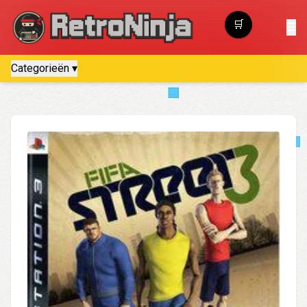
🛒
☰
Winkelwagen
Categorieën ▾