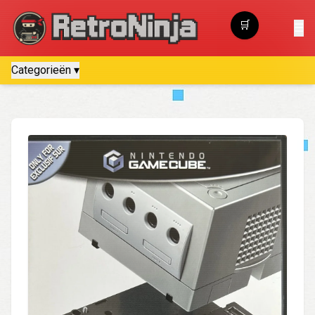
🛒
☰
Winkelwagen
Categorieën ▾