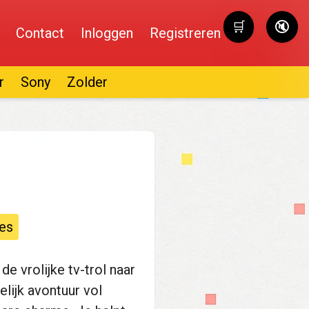
🛒
🔇
Contact
Inloggen
Registreren
Winkelwag
r
Sony
Zolder
es
e vrolijke tv-trol naar
elijk avontuur vol