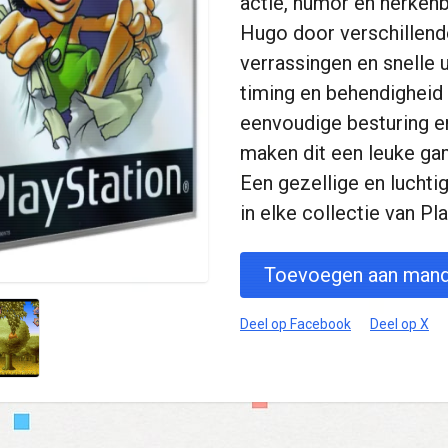
actie, humor en herken
Hugo door verschillende
verrassingen en snelle u
timing en behendigheid 
eenvoudige besturing e
maken dit een leuke ga
Een gezellige en luchtig
in elke collectie van P
Toevoegen aan mand
Deel op Facebook
Deel op X