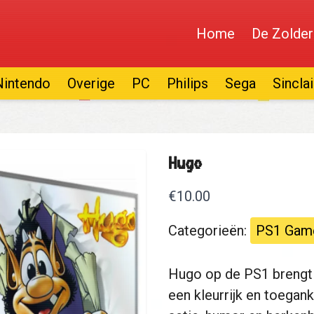
Home
De Zolder
Nintendo
Overige
PC
Philips
Sega
Sinclai
Hugo
€10.00
Categorieën:
PS1 Gam
Hugo op de PS1 brengt d
een kleurrijk en toegank