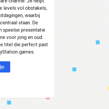
bare charme. Je helpt
 levels vol obstakels,
itdagingen, waarbij
centraal staan. De
n speelse presentatie
me voor jong en oud.
e titel die perfect past
layStation-games.
je