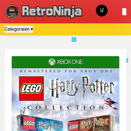
🛒
☰
Winkelwagen
Categorieën ▾