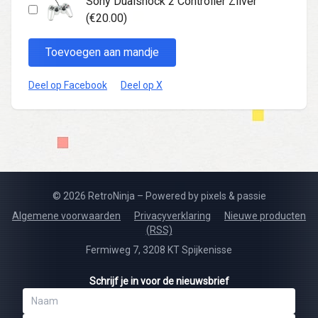
Sony Dualshock 2 Controller Zilver
(€20.00)
Toevoegen aan mandje
Deel op Facebook
Deel op X
© 2026 RetroNinja – Powered by pixels & passie
Algemene voorwaarden
Privacyverklaring
Nieuwe producten
(RSS)
Fermiweg 7, 3208 KT Spijkenisse
Schrijf je in voor de nieuwsbrief