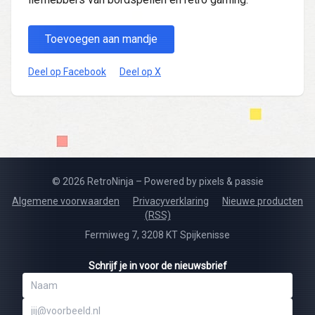
Toevoegen aan mandje
Deel op Facebook
Deel op X
© 2026 RetroNinja – Powered by pixels & passie
Algemene voorwaarden
Privacyverklaring
Nieuwe producten
(RSS)
Fermiweg 7, 3208 KT Spijkenisse
Schrijf je in voor de nieuwsbrief