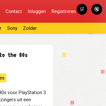
🛒
🔇
Contact
Inloggen
Registreren
Winkelwag
r
Sony
Zolder
to the 80s
es
 80s voor PlayStation 3
zingers uit een