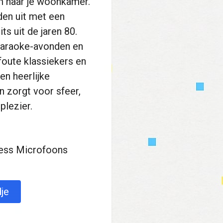
m naar je woonkamer.
den uit met een
its uit de jaren 80.
 karaoke-avonden en
foute klassiekers en
en heerlijke
 zorgt voor sfeer,
plezier.
less Microfoons
je