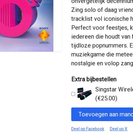
onvergetelijk decenniu
Zing solo of daag vrien
tracklist vol iconische h
Perfect voor feestjes,
iedereen die houdt van 
tijdloze popnummers. E
muziekgame die meteen
nostalgie en volop zang
Extra bijbestellen
Singstar Wire
(€25.00)
Toevoegen aan mand
Deel op Facebook
Deel op X