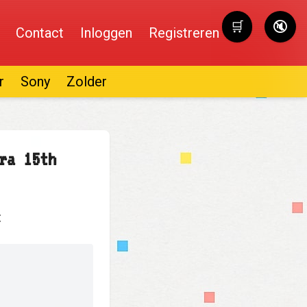
🛒
🔇
Contact
Inloggen
Registreren
Winkelwag
r
Sony
Zolder
ra 15th
: