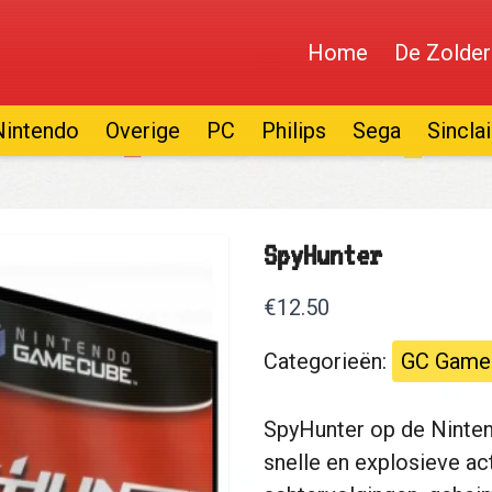
Home
De Zolder
Nintendo
Overige
PC
Philips
Sega
Sinclai
SpyHunter
€12.50
Categorieën:
GC Game
SpyHunter op de Ninte
snelle en explosieve a