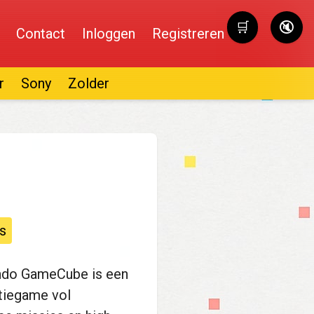
🛒
🔇
Contact
Inloggen
Registreren
Winkelwag
r
Sony
Zolder
s
ndo GameCube is een
ctiegame vol