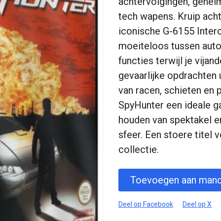
achtervolgingen, gehei
tech wapens. Kruip acht
iconische G-6155 Inter
moeiteloos tussen auto
functies terwijl je vijan
gevaarlijke opdrachten 
van racen, schieten en 
SpyHunter een ideale g
houden van spektakel e
sfeer. Een stoere titel
collectie.
Toevoegen aan mand
Deel op Facebook
Deel op X