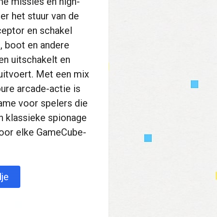
me missies en high-
er het stuur van de
ceptor en schakel
, boot en andere
den uitschakelt en
uitvoert. Met een mix
pure arcade-actie is
ame voor spelers die
n klassieke spionage
 voor elke GameCube-
je