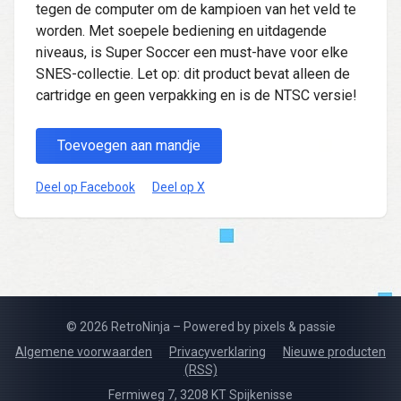
tegen de computer om de kampioen van het veld te
worden. Met soepele bediening en uitdagende
niveaus, is Super Soccer een must-have voor elke
SNES-collectie. Let op: dit product bevat alleen de
cartridge en geen verpakking en is de NTSC versie!
Toevoegen aan mandje
Deel op Facebook
Deel op X
© 2026 RetroNinja – Powered by pixels & passie
Algemene voorwaarden
Privacyverklaring
Nieuwe producten
(RSS)
Fermiweg 7, 3208 KT Spijkenisse