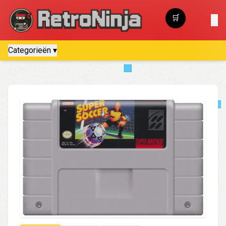
🛒
☰
Winkelwagen
Categorieën ▾