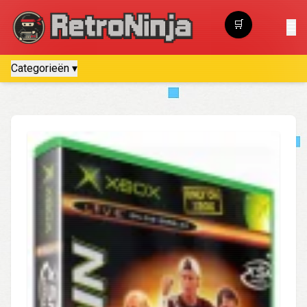
🛒
☰
Winkelwagen
Categorieën ▾