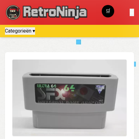
🛒
☰
Winkelwagen
Categorieën ▾