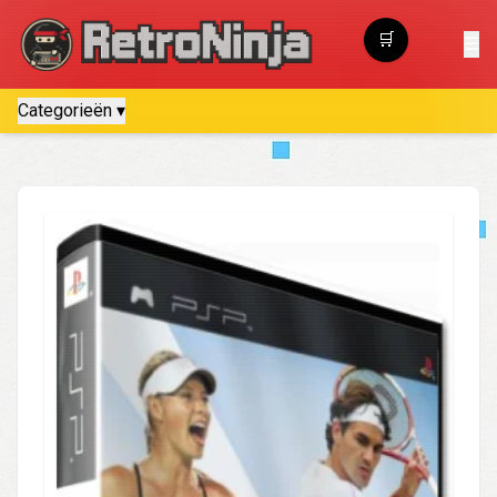
🛒
☰
Winkelwagen
Categorieën ▾