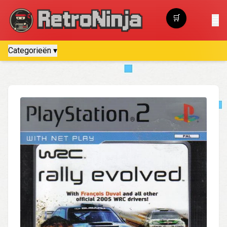
🛒
☰
Winkelwagen
Categorieën ▾