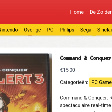
Home
De Zolder
Nintendo
Overige
PC
Philips
Sega
Sinclai
Command & Conquer
€15.00
Categorieën:
PC Game
Command & Conquer: Re
spectaculaire real-tim