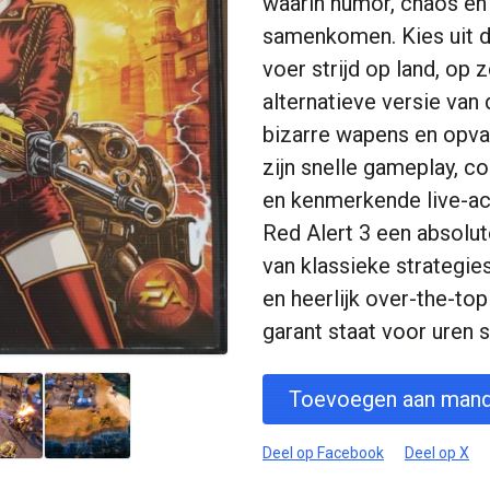
waarin humor, chaos en
samenkomen. Kies uit dr
voer strijd op land, op z
alternatieve versie van
bizarre wapens en opva
zijn snelle gameplay, 
en kenmerkende live-act
Red Alert 3 een absolut
van klassieke strategies
en heerlijk over-the-top 
garant staat voor uren 
Toevoegen aan mand
Deel op Facebook
Deel op X