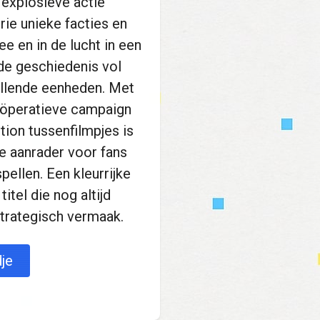
 explosieve actie
ie unieke facties en
ee en in de lucht in een
 de geschiedenis vol
llende eenheden. Met
coöperatieve campaign
ion tussenfilmpjes is
e aanrader voor fans
pellen. Een kleurrijke
titel die nog altijd
strategisch vermaak.
je