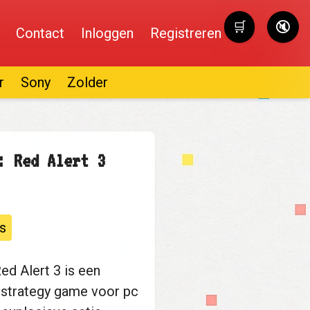
🛒
🔇
Contact
Inloggen
Registreren
Winkelwag
r
Sony
Zolder
: Red Alert 3
s
d Alert 3 is een
e strategy game voor pc