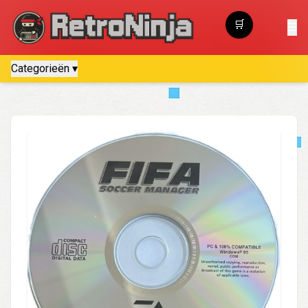
🛒
☰
Winkelwagen
Categorieën ▾