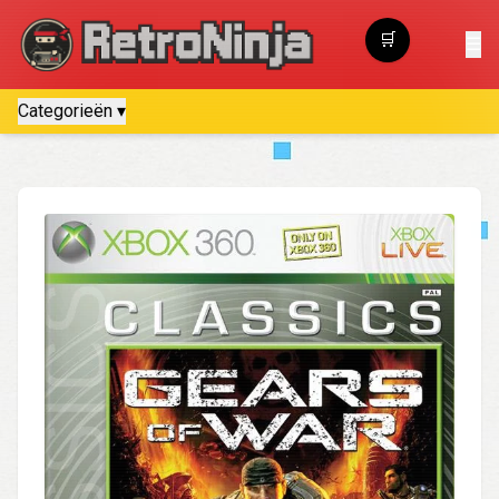
🛒
☰
Winkelwagen
Categorieën ▾