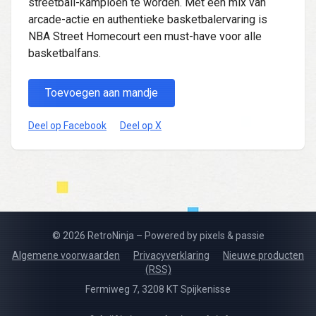
streetball-kampioen te worden. Met een mix van
arcade-actie en authentieke basketbalervaring is
NBA Street Homecourt een must-have voor alle
basketbalfans.
Toevoegen aan mandje
Deel op Facebook
Deel op X
© 2026 RetroNinja – Powered by pixels & passie
Algemene voorwaarden
Privacyverklaring
Nieuwe producten
(RSS)
Fermiweg 7, 3208 KT Spijkenisse