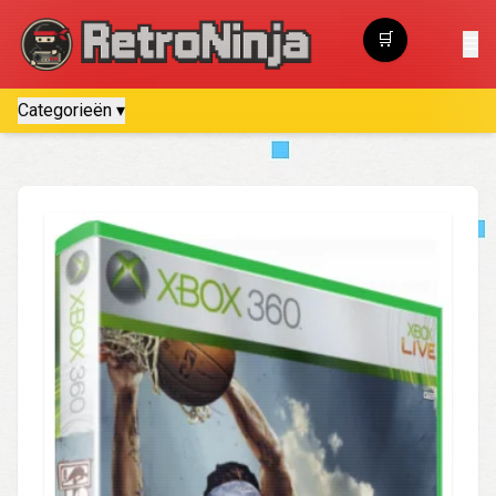
🛒
☰
Winkelwagen
Categorieën ▾