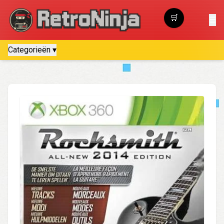
🛒
☰
Winkelwagen
Categorieën ▾