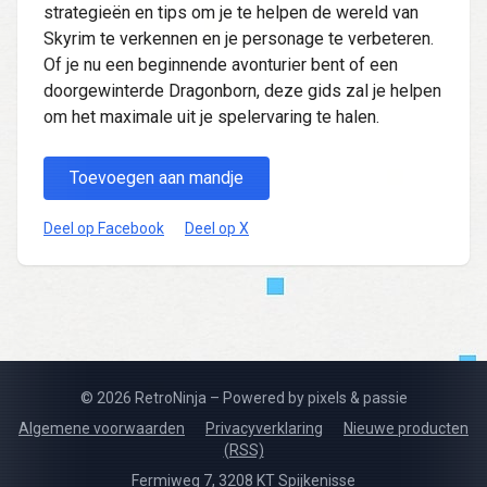
strategieën en tips om je te helpen de wereld van
Skyrim te verkennen en je personage te verbeteren.
Of je nu een beginnende avonturier bent of een
doorgewinterde Dragonborn, deze gids zal je helpen
om het maximale uit je spelervaring te halen.
Toevoegen aan mandje
Deel op Facebook
Deel op X
© 2026 RetroNinja – Powered by pixels & passie
Algemene voorwaarden
Privacyverklaring
Nieuwe producten
(RSS)
Fermiweg 7, 3208 KT Spijkenisse